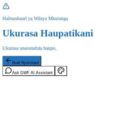
Halmashauri ya Wilaya Mkuranga
Ukurasa Haupatikani
Ukurasa unaoutafuta haupo.
Rudi Nyumbani
Ask GWF AI Assistant